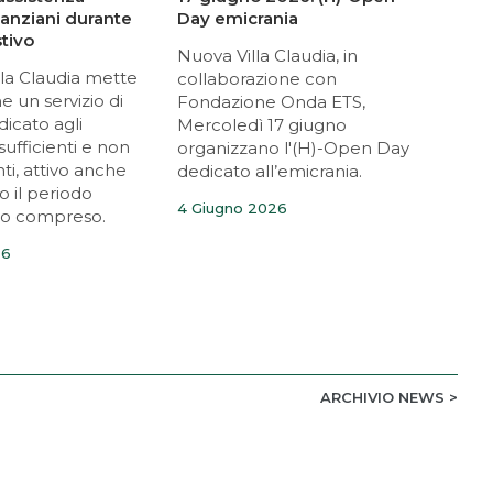
anziani durante
Day emicrania
dedi
stivo
card
Nuova Villa Claudia, in
lla Claudia mette
Per 
collaborazione con
e un servizio di
Grup
Fondazione Onda ETS,
icato agli
pro
Mercoledì 17 giugno
sufficienti e non
dedi
organizzano l'(H)-Open Day
nti, attivo anche
una 
dedicato all’emicrania.
o il periodo
mira
4 Giugno 2026
sto compreso.
card
cere
26
28 M
ARCHIVIO NEWS >