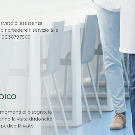
privato di assistenza
 richiedere il servizio alla
lo 06.36797560.
DICO
 momenti di bisogno, la
nno la visita di idoneità
opedico Privato.