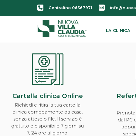
Centralino 06367971
info@nuovav
LA CLINICA
Sorry, no posts matched your criteria.
Cartella clinica Online
Refert
Richiedi e ritira la tua cartella
clinica comodamente da casa,
Prenota
senza attese o file. Il servizio è
dal PC 
gratuito e disponibile 7 giorni su
appunt
7, 24 ore al giorno.
specia