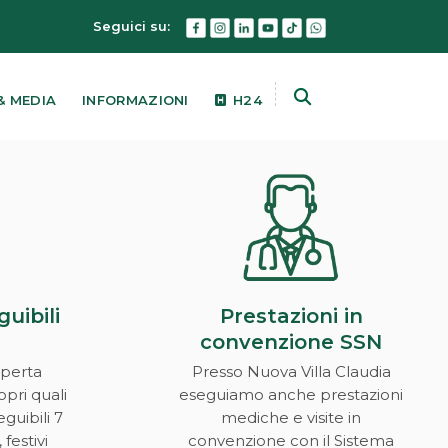
Seguici su:
& MEDIA
INFORMAZIONI
H24
uibili
Prestazioni in
a
convenzione SSN
aperta
Presso Nuova Villa Claudia
pri quali
eseguiamo anche prestazioni
guibili 7
mediche e visite in
 festivi
convenzione con il Sistema