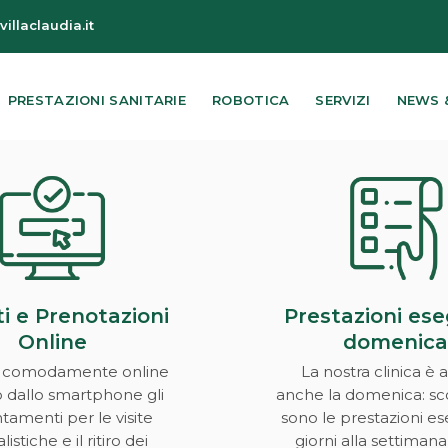
illaclaudia.it
PRESTAZIONI SANITARIE
ROBOTICA
SERVIZI
NEWS 
i e Prenotazioni
Prestazioni eseg
Online
domenic
 comodamente online
La nostra clinica è 
o dallo smartphone gli
anche la domenica: sco
amenti per le visite
sono le prestazioni ese
listiche e il ritiro dei
giorni alla settimana,