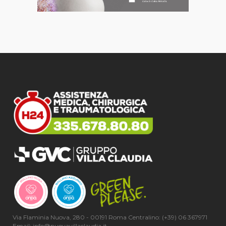
Via Flaminia Nuova, 280 - 00191 Roma Centralino: (+39) 06 367971
Email: info@nuovavillaclaudia.it