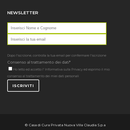
NEWSLETTER
Dopo l'iscrzione, controlla la tua email per confermare l'iscrizione
Consenso al trattamento dei dati*
Ho letto ed accetto l'
Informativa sulla Privacy
ed esprimo il mio
consenso al trattamento dei miei dati personali
ISCRIVITI
© Casa di Cura Privata Nuova Villa Claudia S.p.a