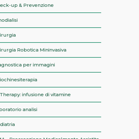
eck-up & Prevenzione
odialisi
irurgia
irurgia Robotica Mininvasiva
agnostica per immagini
siochinesiterapia
 Therapy: infusione di vitamine
boratorio analisi
diatria