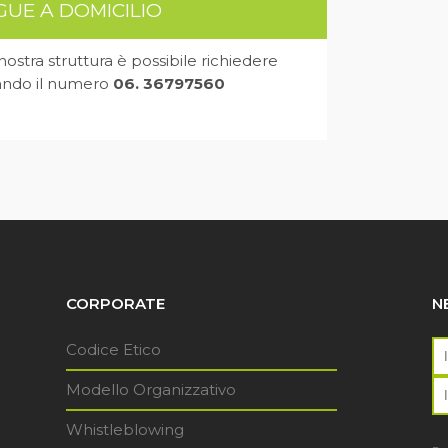
NGUE A DOMICILIO
a nostra struttura è possibile richiedere
ando il numero
06. 36797560
CORPORATE
N
Codice Etico
Modello Organizzativo
Whistleblowing