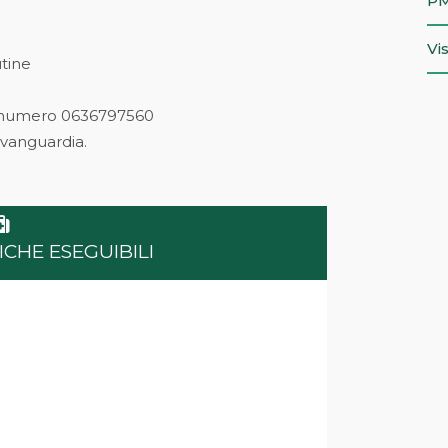
PM
Vi
tine
l numero 0636797560
avanguardia.
NICHE ESEGUIBILI