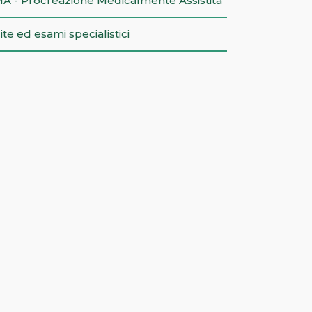
A - Procreazione Medicalmente Assistita
site ed esami specialistici