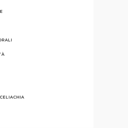
E
ORALI
TÀ
CELIACHIA