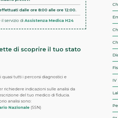
Ch
effettuati dalle ore 8:00 alle ore 12:00.
Em
il servizio di
Assistenza Medica H24
Ch
Ch
te di scoprire il tuo stato
Di
Fi
quasi tutti i percorsi diagnostici e
IV
r richiedere indicazioni sulle analisi da
La
escrizione del tuo medico di fiducia.
orio analisi sono:
Pe
ario Nazionale
(SSN)