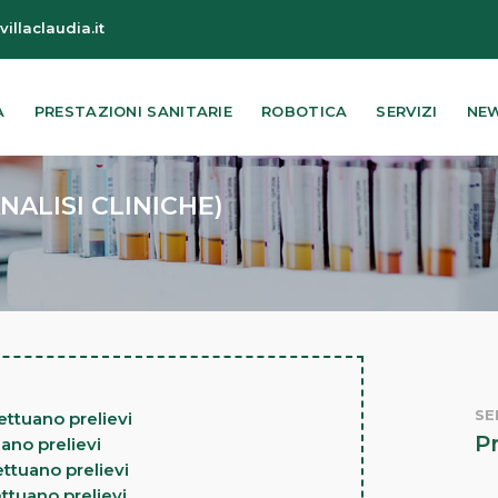
illaclaudia.it
A
PRESTAZIONI SANITARIE
ROBOTICA
SERVIZI
NEW
NALISI CLINICHE)
SEI
fettuano prelievi
P
uano prelievi
ettuano prelievi
ettuano prelievi