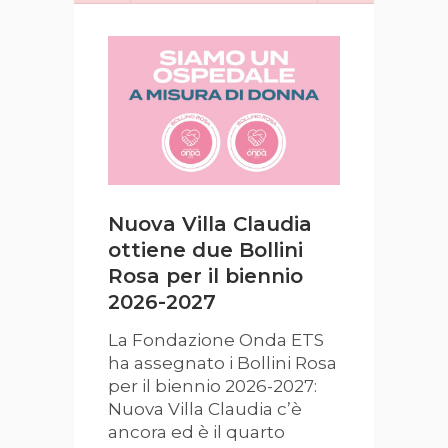
Nuova Villa Claudia
NUOVA
ottiene due Bollini
CLAUDI
Rosa per il biennio
BOLLI
2026-2027
Nuova Vi
premiata
La Fondazione Onda ETS
Fondazi
ha assegnato i Bollini Rosa
ambito d
per il biennio 2026-2027:
androlog
Nuova Villa Claudia c’è
primo Bo
ancora ed è il quarto