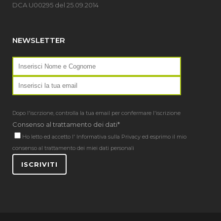
DCA U00295 del 25.09.2014
NEWSLETTER
Dopo l'iscrzione, controlla la tua email per confermare l'iscrizione
Consenso al trattamento dei dati*
Ho letto ed accetto l'
Informativa sulla Privacy
ed esprimo il mio
consenso al trattamento dei miei dati personali
ISCRIVITI