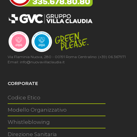
Via Flaminia Nuova, 280 - 00191 Roma Centralino: (+39) 06 367971
Email: info@nuovavillaclaudia.it
CORPORATE
Codice Etico
Modello Organizzativo
Whistleblowing
Direzione Sanitaria