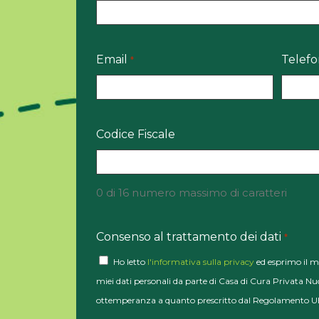
Email
Telef
*
Codice Fiscale
0 di 16 numero massimo di caratteri
Consenso al trattamento dei dati
*
Ho letto
l'informativa sulla privacy
ed esprimo il m
miei dati personali da parte di Casa di Cura Privata Nuo
ottemperanza a quanto prescritto dal Regolamento UE