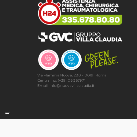
Via Flaminia Nuova, 280 - 00191 Roma
Centralino: (+39) 06 367971
Email: info@nuovavillaclaudia.it
© Casa di Cura Privata Nuova Villa Claudia S.p.a