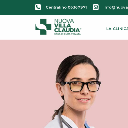
Centralino 06367971
info@nuovav
LA CLINIC