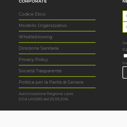
CORPORATE
N
Codice Etico
Modello Organizzativo
Whistleblowing
Dop
Direzione Sanitaria
Co
Privacy Policy
mi
Società Trasparente
Politica per la Parità di Genere
Autorizzazione Regione Lazio
DCA U00295 del 25.09.2014