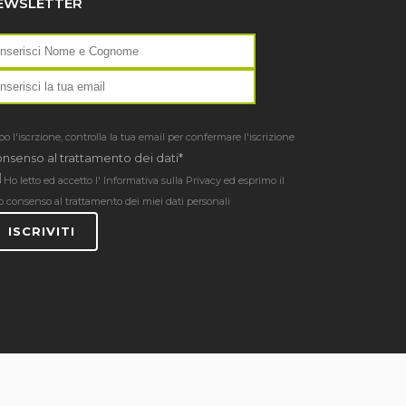
EWSLETTER
o l'iscrzione, controlla la tua email per confermare l'iscrizione
nsenso al trattamento dei dati*
Ho letto ed accetto l'
Informativa sulla Privacy
ed esprimo il
o consenso al trattamento dei miei dati personali
ISCRIVITI
Privacy Policy
|
Cookie Policy
|
Report
|
Contatti