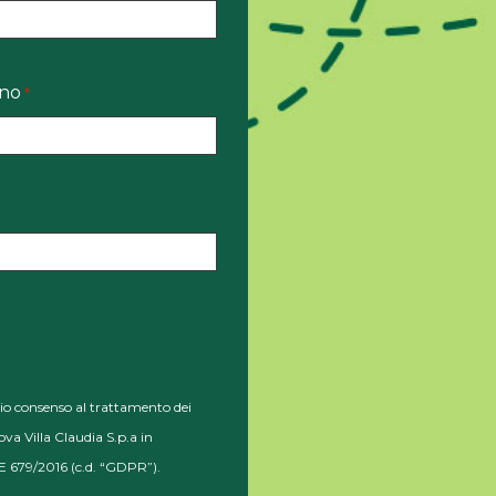
ono
*
io consenso al trattamento dei
va Villa Claudia S.p.a in
 679/2016 (c.d. “GDPR”).