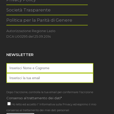
Società Trasparente
Politica per la Parità di Genere
Autorizzazione Regione Lazio
DCA U00295 del 25.09.2014
NEWSLETTER
Dopo l'iscrzione, controlla la tua email per confermare l'iscrizione
Consenso al trattamento dei dati*
Ho letto ed accetto l'
Informativa sulla Privacy
ed esprimo il mio
consenso al trattamento dei miei dati personali