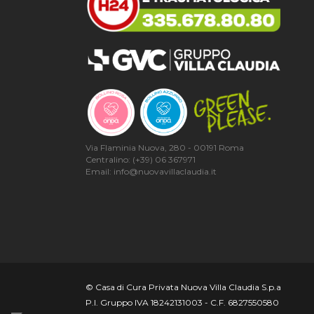
Via Flaminia Nuova, 280 - 00191 Roma
Centralino: (+39) 06 367971
Email: info@nuovavillaclaudia.it
© Casa di Cura Privata Nuova Villa Claudia S.p.a
P.I. Gruppo IVA 18242131003 - C.F. 6827550580