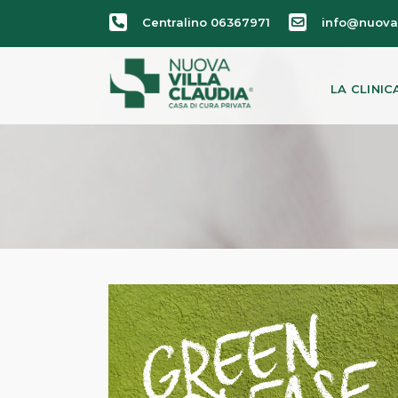
Centralino 06367971
info@nuovav
LA CLINIC