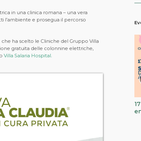
ttrica in una clinica romana – una vera
tti l’ambiente e prosegua il percorso
Ev
a
che ha scelto le Cliniche del Gruppo Villa
ione gratuita delle colonnine elettriche,
so
Villa Salaria Hospital.
Nuova Villa Claudia sponsor ufficiale
17
del concerto “Armonia della Musica”
em