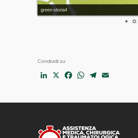
green-storia4
Condividi su:
LinkedIn
X
Facebook
WhatsApp
Telegr
Emai