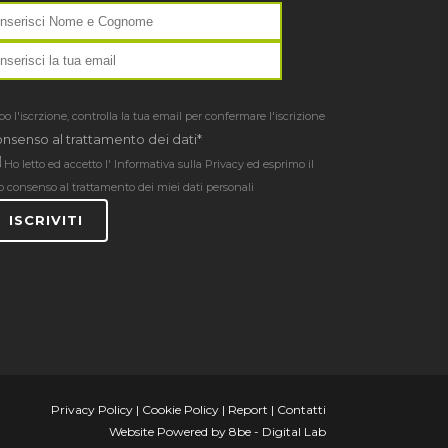
o l'iscrzione, controlla la tua email per confermare l'iscrizione
nsenso al trattamento dei dati*
Ho letto ed accetto l'
Informativa sulla Privacy
ed esprimo il
o consenso al trattamento dei miei dati personali
ISCRIVITI
Privacy Policy
|
Cookie Policy
|
Report
|
Contatti
Website Powered by
8be - Digital Lab