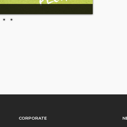
am
l
CORPORATE
N