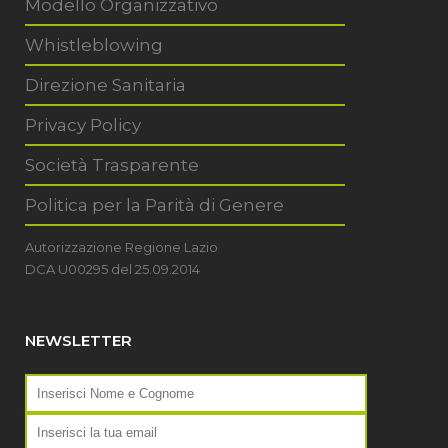
Modello Organizzativo
Whistleblowing
Direzione Sanitaria
Privacy Policy
Società Trasparente
Politica per la Parità di Genere
Autorizzazione Regione Lazio
DCA U00295 del 25.09.2014
NEWSLETTER