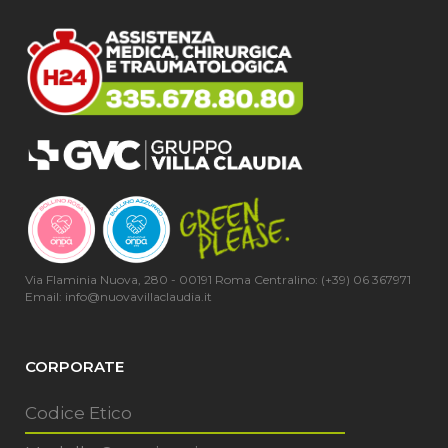
Via Flaminia Nuova, 280 - 00191 Roma Centralino: (+39) 06 367971
Email: info@nuovavillaclaudia.it
CORPORATE
Codice Etico